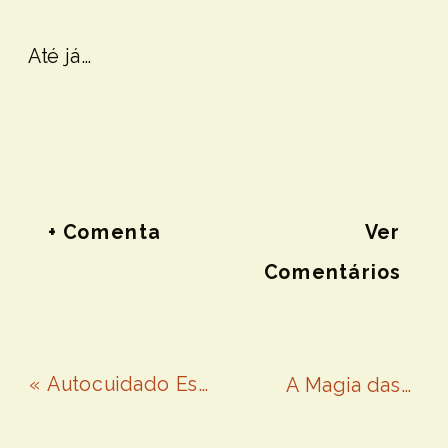
Até já…
+ Comenta
Ver
Comentários
«
Autocuidado Esotérico: Guia Prático Para Todas as Fases da Vida
A Magia das Plantas Medicinais: Como Incorporá-las na Tua Rotina