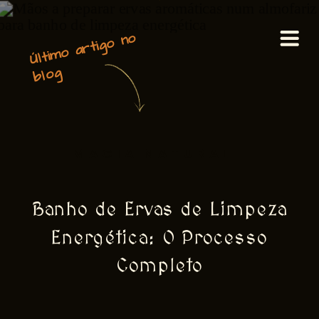
Últi
m
o a
rti
g
o n
o
bl
o
g
MAGIA NATURAL
Banho de Ervas de Limpeza
Energética: O Processo
Completo